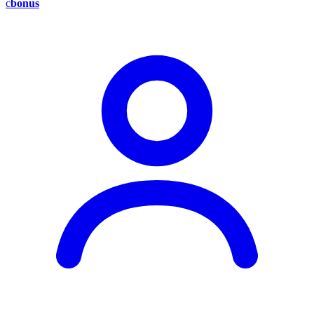
c
bonus