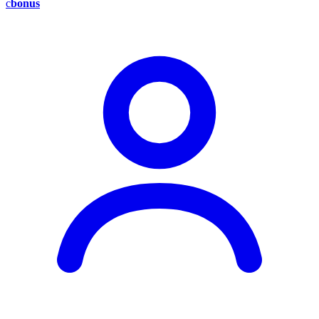
c
bonus