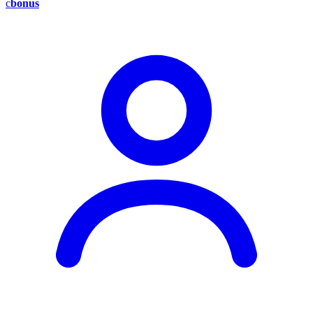
c
bonus