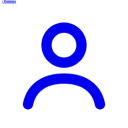
c
bonus