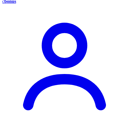
c
bonus