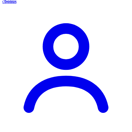
c
bonus