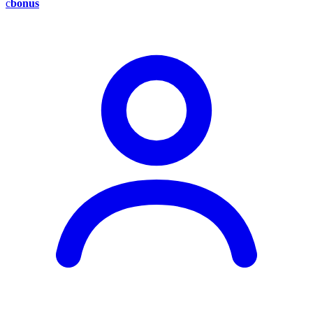
c
bonus