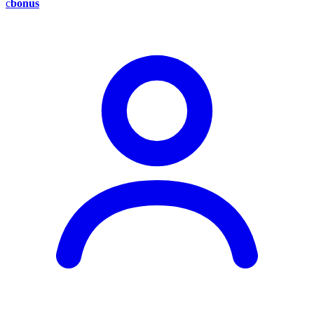
c
bonus