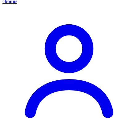
c
bonus