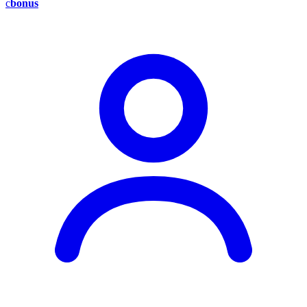
c
bonus