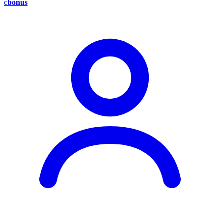
c
bonus