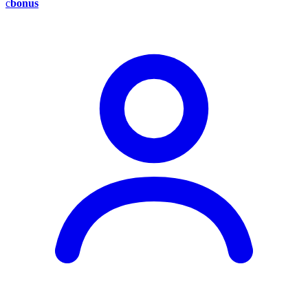
c
bonus