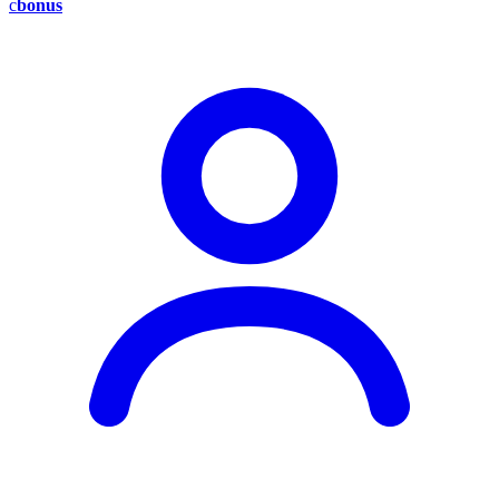
c
bonus