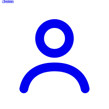
c
bonus