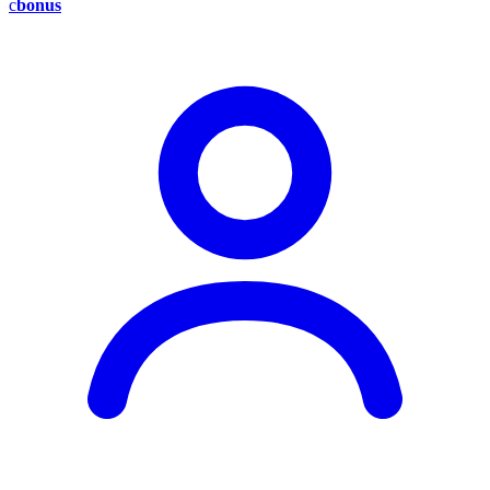
c
bonus