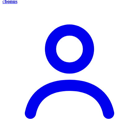
c
bonus