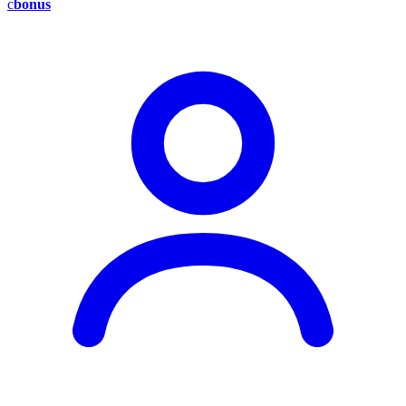
c
bonus