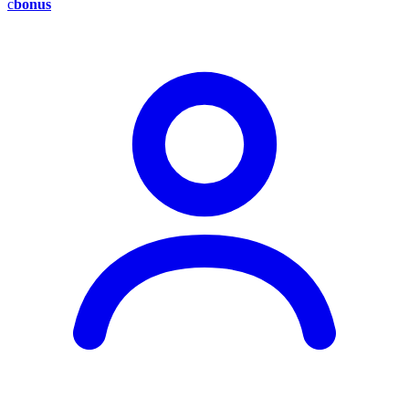
c
bonus