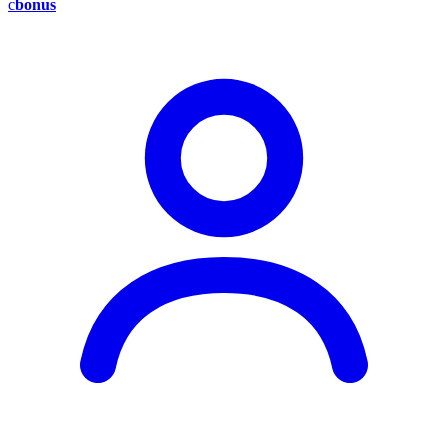
c
bonus