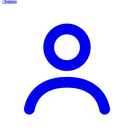
c
bonus