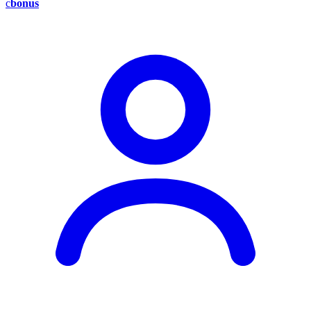
c
bonus