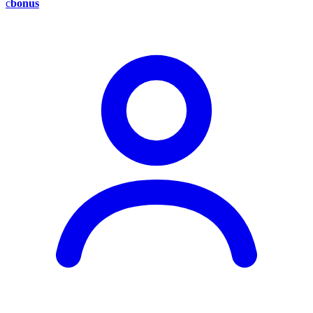
c
bonus