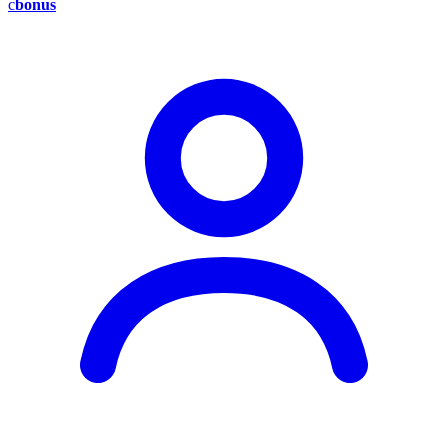
c
bonus