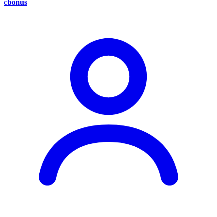
c
bonus