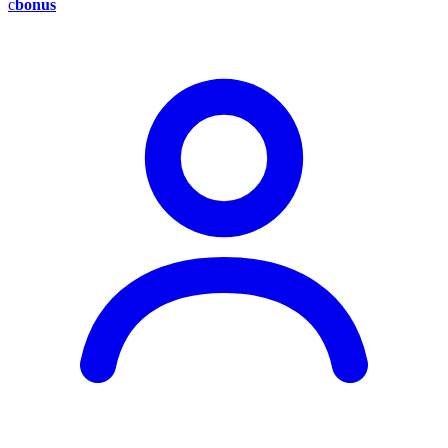
c
bonus