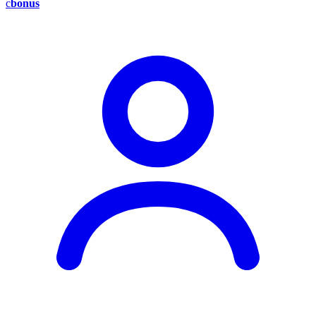
c
bonus