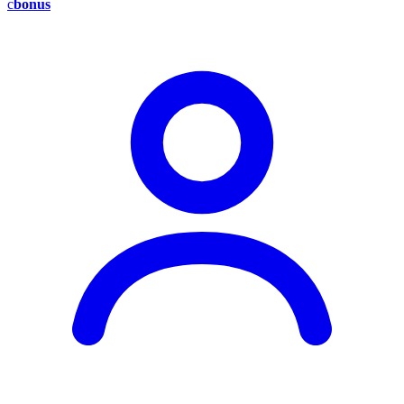
c
bonus