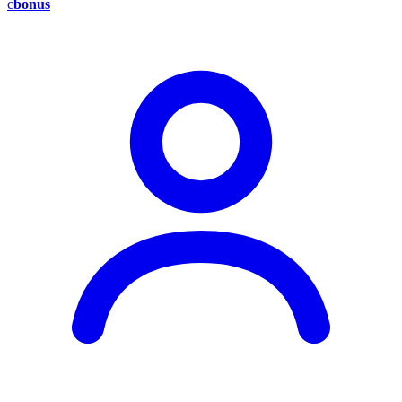
c
bonus