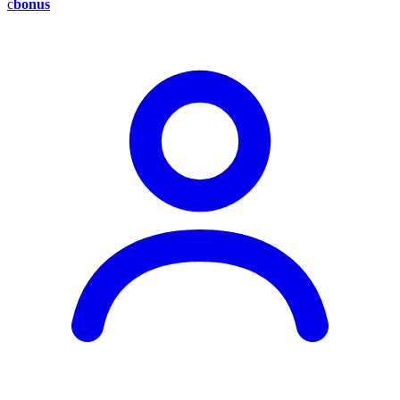
c
bonus