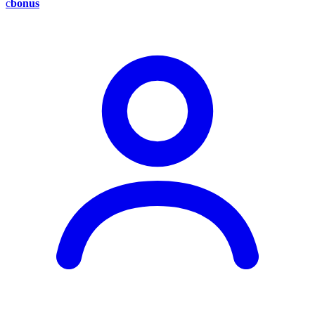
c
bonus