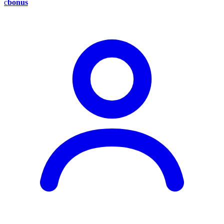
c
bonus