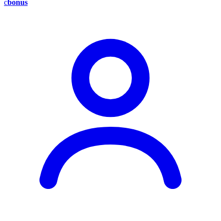
c
bonus