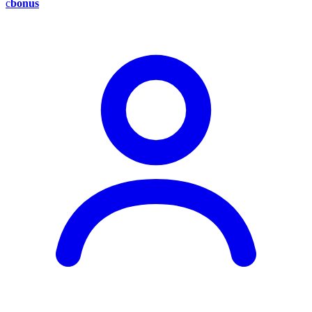
c
bonus