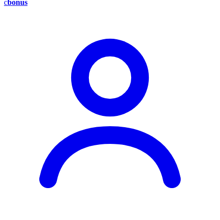
c
bonus