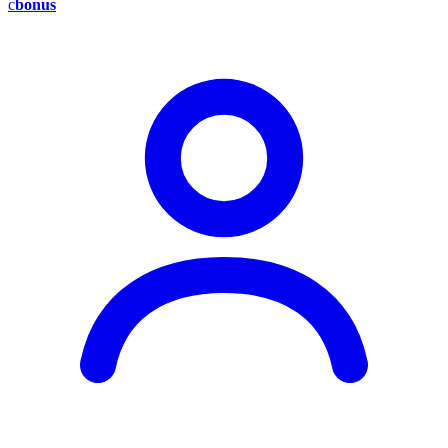
c
bonus