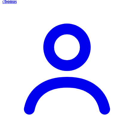
c
bonus