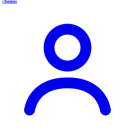
c
bonus