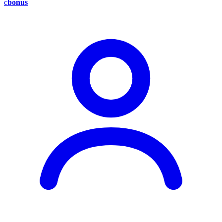
c
bonus