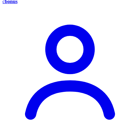
c
bonus