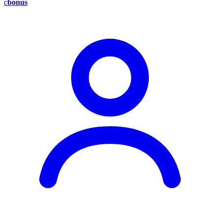
c
bonus