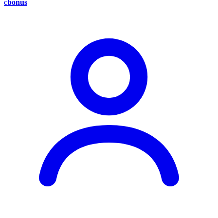
c
bonus