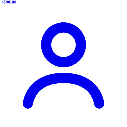
c
bonus