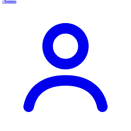
c
bonus