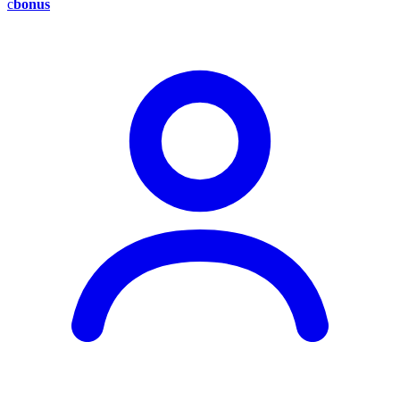
c
bonus