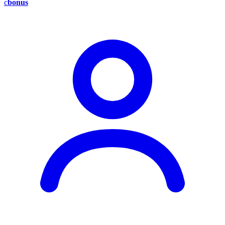
c
bonus