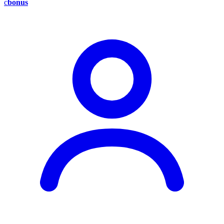
c
bonus