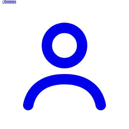
c
bonus