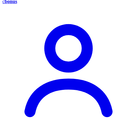
c
bonus