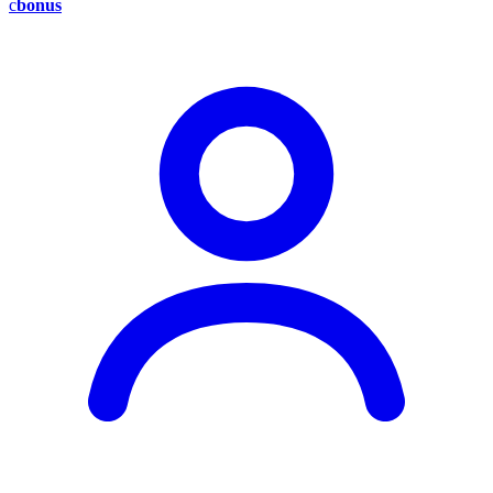
c
bonus