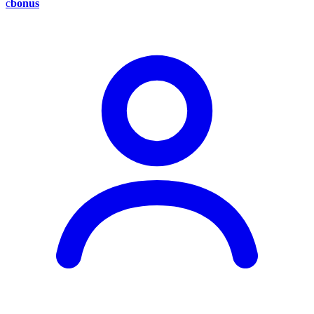
c
bonus